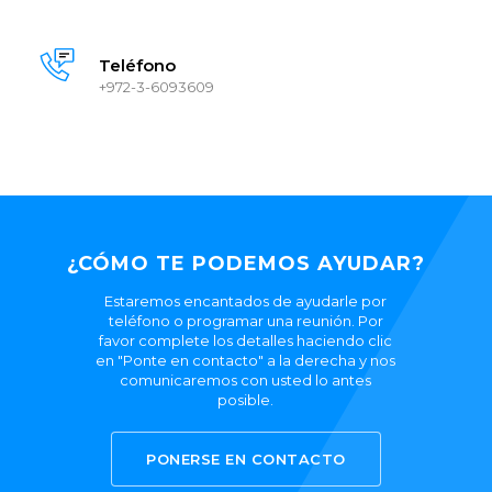
Teléfono
+972-3-6093609
¿CÓMO TE PODEMOS AYUDAR?
Estaremos encantados de ayudarle por
teléfono o programar una reunión. Por
favor complete los detalles haciendo clic
en "Ponte en contacto" a la derecha y nos
comunicaremos con usted lo antes
posible.
PONERSE EN CONTACTO