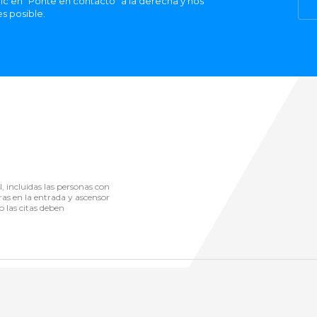
ic en "Ponte en contacto" a la derecha y nos
s posible.
l, incluidas las personas con
ras en la entrada y ascensor
o las citas deben