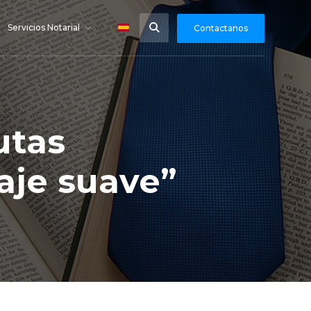
Servicios Notarial
Contactanos
utas
zaje suave”