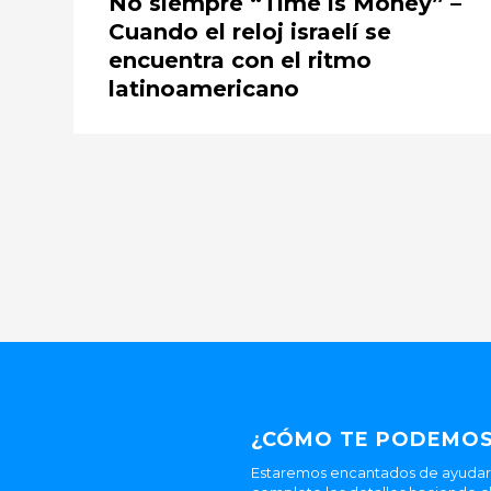
No siempre “Time is Money” –
Cuando el reloj israelí se
encuentra con el ritmo
latinoamericano
¿CÓMO TE PODEMOS
Estaremos encantados de ayudarle