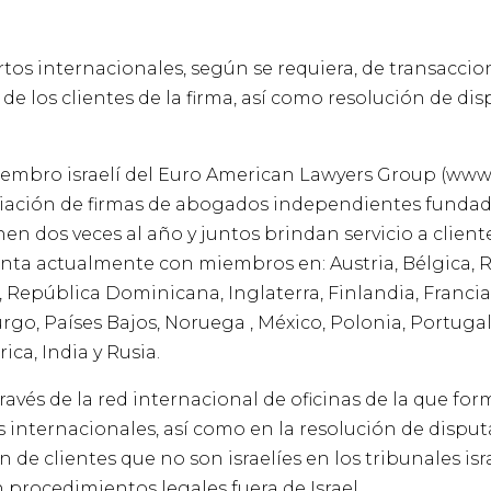
s internacionales, según se requiera, de transaccio
de los clientes de la firma, así como resolución de di
 miembro israelí del Euro American Lawyers Group (www
ciación de firmas de abogados independientes fundad
n dos veces al año y juntos brindan servicio a client
enta actualmente con miembros en: Austria, Bélgica, 
República Dominicana, Inglaterra, Finlandia, Francia
burgo, Países Bajos, Noruega , México, Polonia, Portuga
ica, India y Rusia.
través de la red internacional de oficinas de la que f
s internacionales, así como en la resolución de disput
de clientes que no son israelíes en los tribunales isra
procedimientos legales fuera de Israel.