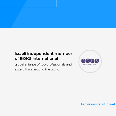
Israeli independent member
of
BOKS International
global alliance of top professionals and
expert firms around the world.
Términos del sitio web