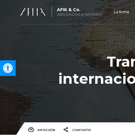
AFIK & Co.
La firma
ABOGADOS & NOTARIO
Tra
Open toolbar
internacio
IMPRESIÓN
COMPARTIR