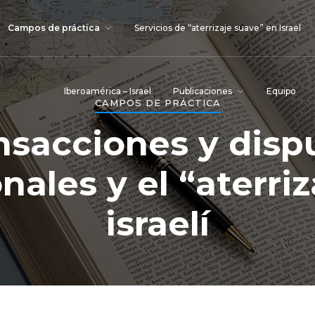
Campos de práctica
Servicios de “aterrizaje suave” en Israel
Iberoamérica – Israel
Publicaciones
Equipo
CAMPOS DE PRÁCTICA
nsacciones y disp
nales y el “aterri
israelí