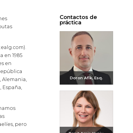
Contactos de
nes
práctica
sputas
.ealg.com).
a en 1985
es en
República
Doron Afik, Esq.
, Alemania,
l, España,
Enviar correo
electrónico
+972-3-6093609
ormamos
as
elíes, pero