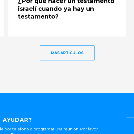
¿Por qué hacer un testamento
israelí cuando ya hay un
testamento?
MÁS ARTÍCULOS
 AYUDAR?
 por teléfono o programar una reunión. Por favor