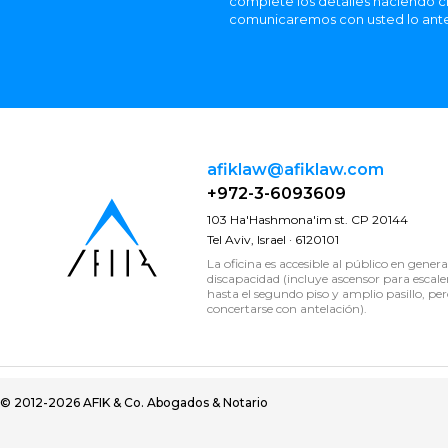
complete los detalles haciendo cl
comunicaremos con usted lo ante
afiklaw@afiklaw.com
+972-3-6093609
103 Ha'Hashmona'im st. CP 20144
Tel Aviv, Israel · 6120101
La oficina es accesible al público en genera
discapacidad (incluye ascensor para escale
hasta el segundo piso y amplio pasillo, per
concertarse con antelación).
© 2012-2026 AFIK & Co. Abogados & Notario