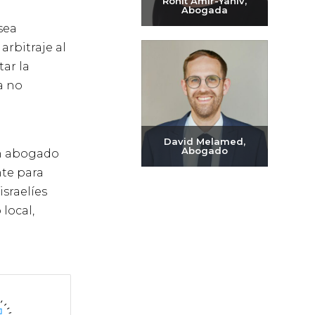
Ronit Amir-Yaniv,
Abogada
sea
Enviar correo
rbitraje al
electrónico
ar la
+972-3-6093609
a no
David Melamed,
Abogado
un abogado
nte para
Enviar correo
israelíes
electrónico
local,
+972-3-6093609