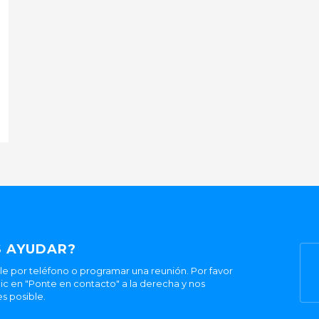
 AYUDAR?
 por teléfono o programar una reunión. Por favor
ic en "Ponte en contacto" a la derecha y nos
s posible.