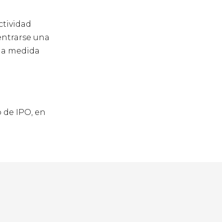
Enviar correo
electrónico
ctividad
+972-3-6093609
entrarse una
, a medida
o de IPO, en