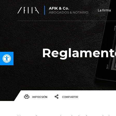
AFIK & Co.
La firma
ABOGADOS & NOTARIO
Reglamento
Open toolbar
IMPRESIÓN
COMPARTIR