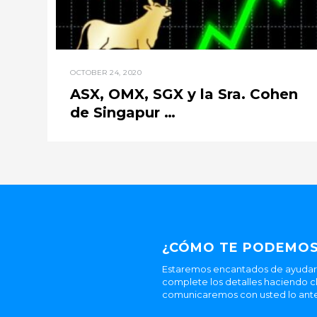
OCTOBER 24, 2020
ASX, OMX, SGX y la Sra. Cohen
de Singapur …
¿CÓMO TE PODEMOS
Estaremos encantados de ayudarle
complete los detalles haciendo cl
comunicaremos con usted lo ante