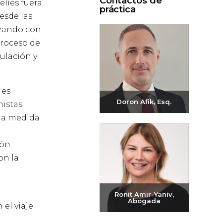
Contactos de
elíes fuera
práctica
esde las
nzando con
proceso de
ulación y
 es
Doron Afik, Esq.
nistas
 la medida
Enviar correo
electrónico
ión
+972-3-6093609
on la
Ronit Amir-Yaniv,
Abogada
el viaje