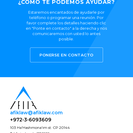
¿CÓMO TE PODEMOS AYUDAR?
Estaremos encantados de ayudarle por
teléfono o programar una reunión. Por
favor complete los detalles haciendo clic
en "Ponte en contacto" a la derecha y nos
comunicaremos con usted lo antes
posible.
PONERSE EN CONTACTO
afiklaw@afiklaw.com
+972-3-6093609
103 Ha'Hashmona'im st. CP 20144