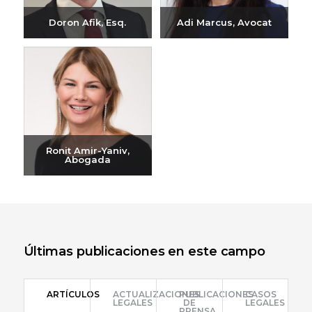
Doron Afik, Esq.
Adi Marcus, Avocat
Enviar correo
Enviar correo
electrónico
electrónico
+972-3-6093609
+972-3-6093609
Ronit Amir-Yaniv,
Abogada
Enviar correo
electrónico
+972-3-6093609
Últimas publicaciones en este campo
ARTÍCULOS
ACTUALIZACIONES
PUBLICACIONES
CASOS
LEGALES
DE
LEGALES
PRENSA