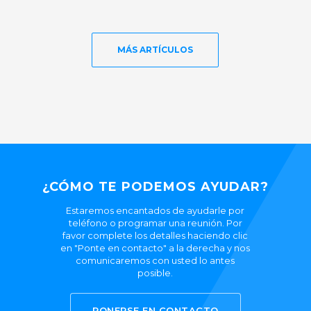
MÁS ARTÍCULOS
¿CÓMO TE PODEMOS AYUDAR?
Estaremos encantados de ayudarle por
teléfono o programar una reunión. Por
favor complete los detalles haciendo clic
en "Ponte en contacto" a la derecha y nos
comunicaremos con usted lo antes
posible.
PONERSE EN CONTACTO