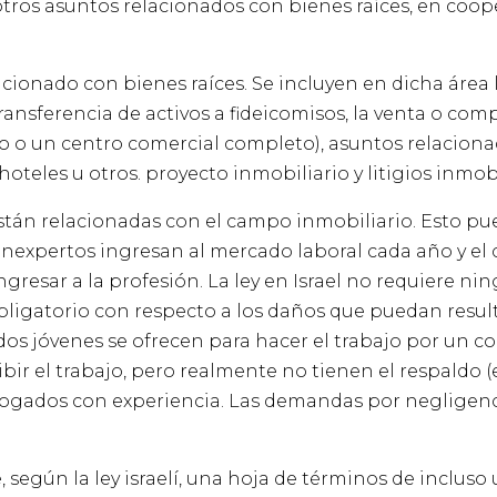
tros asuntos relacionados con bienes raíces, en coo
cionado con bienes raíces. Se incluyen en dicha área 
ansferencia de activos a fideicomisos, la venta o com
ico o un centro comercial completo), asuntos relaciona
teles u otros. proyecto inmobiliario y litigios inmobi
stán relacionadas con el campo inmobiliario. Esto p
nexpertos ingresan al mercado laboral cada año y e
gresar a la profesión. La ley en Israel no requiere ni
obligatorio con respecto a los daños que puedan resul
os jóvenes se ofrecen para hacer el trabajo por un c
ibir el trabajo, pero realmente no tienen el respaldo 
abogados con experiencia. Las demandas por negligen
egún la ley israelí, una hoja de términos de incluso 