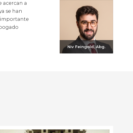
Enviar correo
e acercan a
electrónico
ya se han
+972-3-6093609
s importante
abogado
Niv Feingold, Abg.
Enviar correo
electrónico
+972-3-6093609