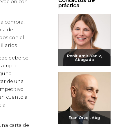
Contactos de
peración con
práctica
la compra,
pra de
dos con el
liarios.
Ronit Amir-Yaniv,
uede deberse
Abogada
l campo
Enviar correo
nguna
electrónico
tar de una
+972-3-6093609
ompetitivo
(en cuanto a
cia
Eran Orzel, Abg
una carta de