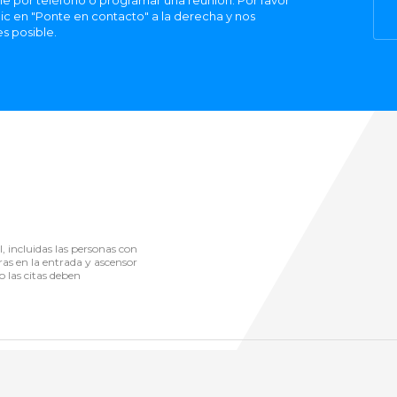
 por teléfono o programar una reunión. Por favor
ic en "Ponte en contacto" a la derecha y nos
s posible.
l, incluidas las personas con
ras en la entrada y ascensor
o las citas deben