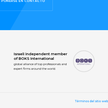
PONERSE EN CONTACTO
Israeli independent member
of
BOKS International
global alliance of top professionals and
expert firms around the world.
Términos del sitio web