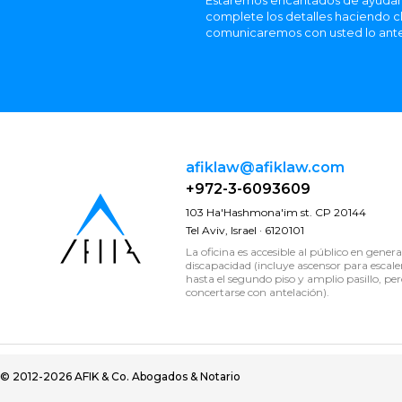
Estaremos encantados de ayudarle
complete los detalles haciendo cl
comunicaremos con usted lo ante
afiklaw@afiklaw.com
+972-3-6093609
103 Ha'Hashmona'im st. CP 20144
Tel Aviv, Israel · 6120101
La oficina es accesible al público en genera
discapacidad (incluye ascensor para escale
hasta el segundo piso y amplio pasillo, per
concertarse con antelación).
© 2012-2026 AFIK & Co. Abogados & Notario