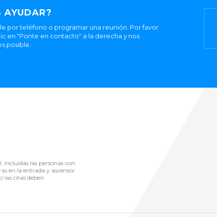
 AYUDAR?
 por teléfono o programar una reunión. Por favor
ic en "Ponte en contacto" a la derecha y nos
s posible.
l, incluidas las personas con
ras en la entrada y ascensor
o las citas deben