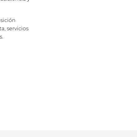
osición
a, servicios
s.