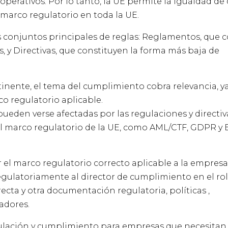
operativos. Por lo tanto, la UE permite la igualdad de
l marco regulatorio en toda la UE.
 conjuntos principales de reglas: Reglamentos, que 
s, y Directivas, que constituyen la forma más baja de
inente, el tema del cumplimiento cobra relevancia, ya
o regulatorio aplicable.
eden verse afectadas por las regulaciones y directiva
l marco regulatorio de la UE, como AML/CTF, GDPR y 
r el marco regulatorio correcto aplicable a la empresa,
egulatoriamente al director de cumplimiento en el rol
recta y otra documentación regulatoria, políticas ,
adores.
gulación y cumplimiento para empresas que necesitan 