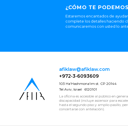
¿CÓMO TE PODEMOS
Estaremos encantados de ayudarle
complete los detalles haciendo cl
comunicaremos con usted lo ante
afiklaw@afiklaw.com
+972-3-6093609
103 Ha'Hashmona'im st. CP 20144
Tel Aviv, Israel · 6120101
La oficina es accesible al público en genera
discapacidad (incluye ascensor para escale
hasta el segundo piso y amplio pasillo, per
concertarse con antelación).