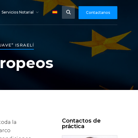
Servicios Notarial
Contactanos
AVE” ISRAELÍ
uropeos
Contactos de
toda la
práctica
arco