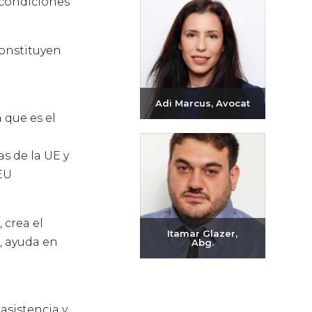
 condiciones
constituyen
Adi Marcus, Avocat
 que es el
Enviar correo
electrónico
s de la UE y
+972-3-6093609
EU
 crea el
Itamar Glazer,
, ayuda en
Abg.
Enviar correo
electrónico
+972-3-6093609
asistencia y