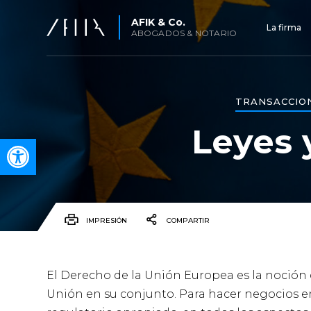
AFIK & Co.
La firma
ABOGADOS & NOTARIO
TRANSACCION
Leyes 
Open toolbar
IMPRESIÓN
COMPARTIR
El Derecho de la Unión Europea es la noción
Unión en su conjunto. Para hacer negocios en