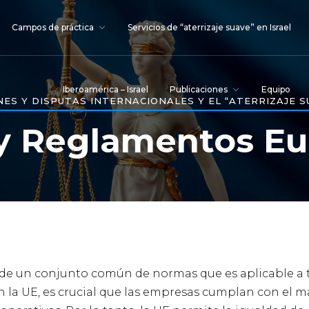
Campos de práctica
Servicios de “aterrizaje suave” en Israel
Iberoamérica – Israel
Publicaciones
Equipo
ES Y DISPUTAS INTERNACIONALES Y EL “ATERRIZAJE SU
y Reglamentos E
 de un conjunto común de normas que es aplicable a 
 la UE, es crucial que las empresas cumplan con el m