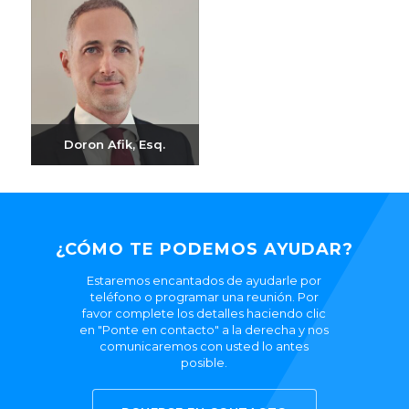
Doron Afik, Esq.
Enviar correo
electrónico
+972-3-6093609
¿CÓMO TE PODEMOS AYUDAR?
Estaremos encantados de ayudarle por
teléfono o programar una reunión. Por
favor complete los detalles haciendo clic
en "Ponte en contacto" a la derecha y nos
comunicaremos con usted lo antes
posible.