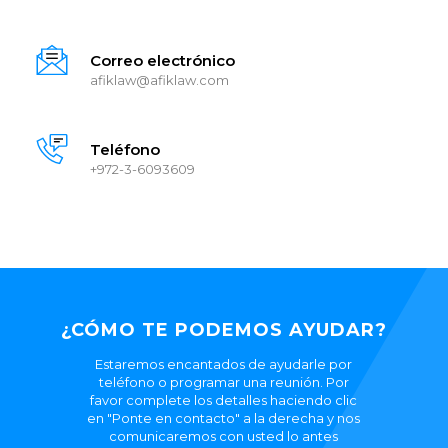
Correo electrónico
afiklaw@afiklaw.com
Teléfono
+972-3-6093609
¿CÓMO TE PODEMOS AYUDAR?
Estaremos encantados de ayudarle por
teléfono o programar una reunión. Por
favor complete los detalles haciendo clic
en "Ponte en contacto" a la derecha y nos
comunicaremos con usted lo antes