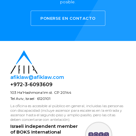
posible.
PONERSE EN CONTACTO
afiklaw@afiklaw.com
+972-3-6093609
103 Ha'Hashmona'im st. CP 20144
Tel Aviv, Israel · 6120101
La oficina es accesible al público en general, incluidas las personas
con discapacidad (incluye ascensor para escaleras en la entrada y
ascensor hasta el segundo piso y amplio pasillo, pero las citas
deben concertarse con antelación).
Israeli independent member
of
BOKS International