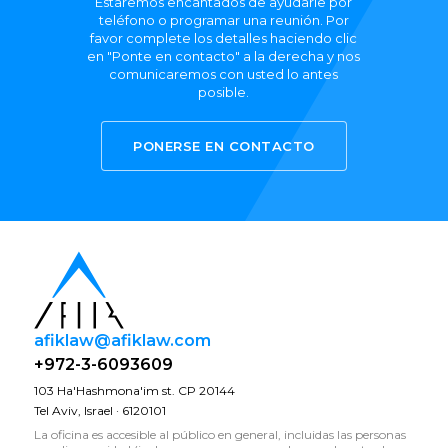
Estaremos encantados de ayudarle por
teléfono o programar una reunión. Por
favor complete los detalles haciendo clic
en "Ponte en contacto" a la derecha y nos
comunicaremos con usted lo antes
posible.
PONERSE EN CONTACTO
afiklaw@afiklaw.com
+972-3-6093609
103 Ha'Hashmona'im st. CP 20144
Tel Aviv, Israel · 6120101
La oficina es accesible al público en general, incluidas las personas