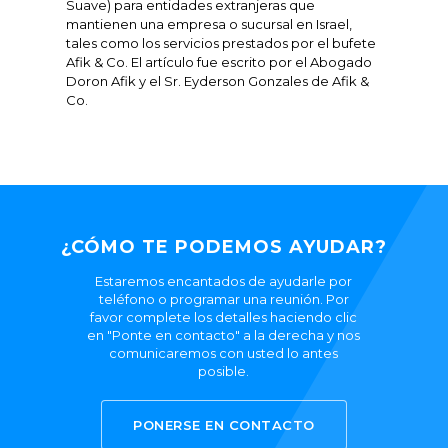
Suave) para entidades extranjeras que
mantienen una empresa o sucursal en Israel,
tales como los servicios prestados por el bufete
Afik & Co. El artículo fue escrito por el Abogado
Doron Afik y el Sr. Eyderson Gonzales de Afik &
Co.
¿CÓMO TE PODEMOS AYUDAR?
Estaremos encantados de ayudarle por
teléfono o programar una reunión. Por
favor complete los detalles haciendo clic
en "Ponte en contacto" a la derecha y nos
comunicaremos con usted lo antes
posible.
PONERSE EN CONTACTO