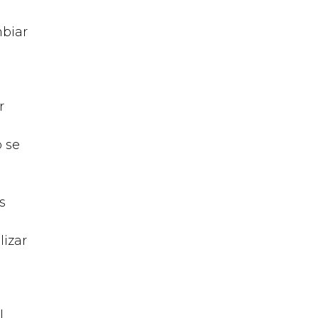
mbiar
s
r
o se
s
lizar
l