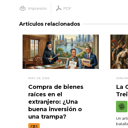
Impresión
PDF
Artículos relacionados
MAY 28, 2026
JANUAR
Compra de bienes
La 
raíces en el
Trei
extranjero: ¿Una
buena inversión o
una trampa?
Un art
batall