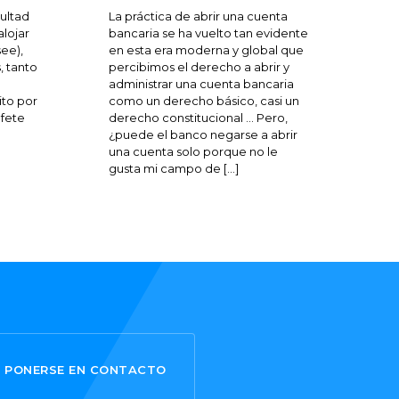
cultad
La práctica de abrir una cuenta
alojar
bancaria se ha vuelto tan evidente
see),
en esta era moderna y global que
, tanto
percibimos el derecho a abrir y
administrar una cuenta bancaria
rito por
como un derecho básico, casi un
ufete
derecho constitucional … Pero,
¿puede el banco negarse a abrir
una cuenta solo porque no le
gusta mi campo de […]
PONERSE EN CONTACTO