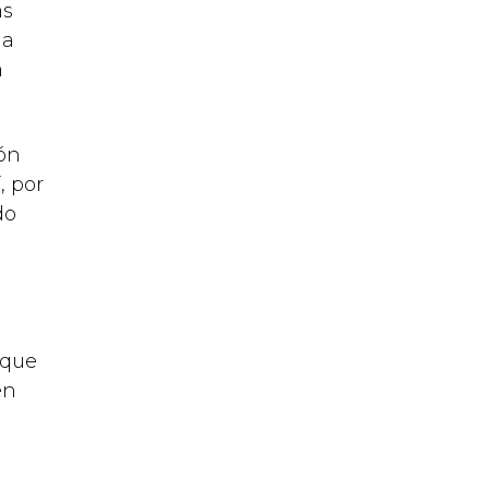
as
la
a
ión
, por
do
 que
en