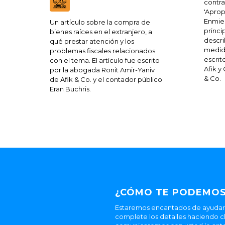
contrat
'Aprop
Enmien
Un artículo sobre la compra de
princi
bienes raíces en el extranjero, a
descr
qué prestar atención y los
medida
problemas fiscales relacionados
escrit
con el tema. El artículo fue escrito
Afik y
por la abogada Ronit Amir-Yaniv
& Co.
de Afik & Co. y el contador público
Eran Buchris.
¿CÓMO TE PODEMOS
Estaremos encantados de ayudarle
complete los detalles haciendo cl