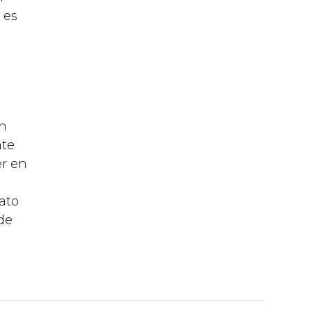
 es
un
nte
er en
ato
de