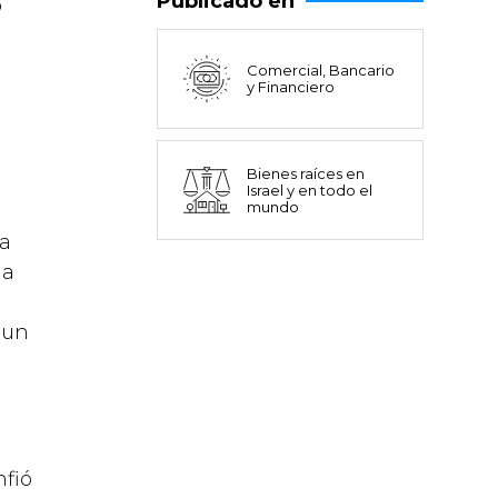
Publicado en
o
Comercial, Bancario
y Financiero
Bienes raíces en
Israel y en todo el
mundo
La
la
 un
nfió