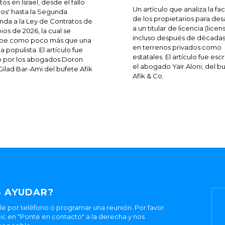
os en Israel, desde el fallo
Un artículo que analiza la fa
os' hasta la Segunda
de los propietarios para des
da a la Ley de Contratos de
a un titular de licencia (licen
pios de 2026, la cual se
incluso después de décadas
ibe como poco más que una
en terrenos privados como
 populista. El artículo fue
estatales. El artículo fue esc
o por los abogados Doron
el abogado Yair Aloni, del b
 Gilad Bar-Ami del bufete Afik
Afik & Co.
 AYUDAR?
 por teléfono o programar una reunión. Por favor
ic en "Ponte en contacto" a la derecha y nos