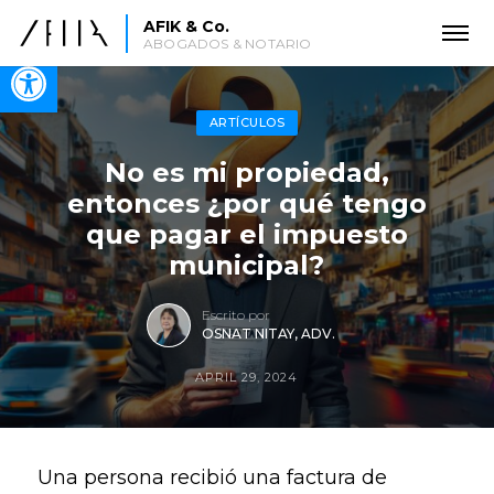
AFIK & Co.
ABOGADOS & NOTARIO
Open toolbar
ARTÍCULOS
No es mi propiedad,
entonces ¿por qué tengo
que pagar el impuesto
municipal?
Escrito por
OSNAT NITAY, ADV.
APRIL 29, 2024
Una persona recibió una factura de