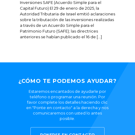
Inversiones SAFE (Acuerdo Simple para el
Capital Futuro) El 29 de enero de 2025, la
Autoridad Tributaria de Israel emitió aclaraciones
sobre la tributación de las inversiones realizadas
a través de un Acuerdo Simple para el
Patrimonio Futuro (SAFE); las directrices
anteriores se habían publicado el 16 de […]
¿CÓMO TE PODEMOS AYUDAR?
Estaremos encantados de ayudarle por
teléfono o programar una reunión. Por
favor complete los detalles haciendo clic
en "Ponte en contacto" a la derecha y nos
comunicaremos con usted lo antes
posible.
PONERSE EN CONTACTO