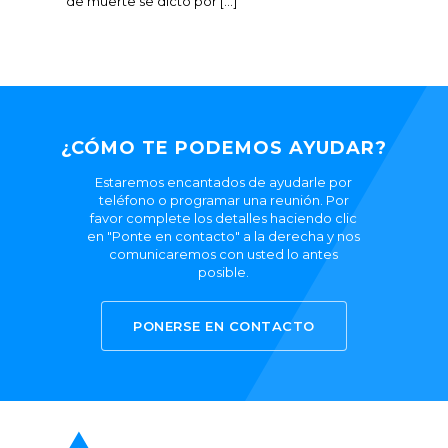
de muerte se dictó por […]
¿CÓMO TE PODEMOS AYUDAR?
Estaremos encantados de ayudarle por
teléfono o programar una reunión. Por
favor complete los detalles haciendo clic
en "Ponte en contacto" a la derecha y nos
comunicaremos con usted lo antes
posible.
PONERSE EN CONTACTO