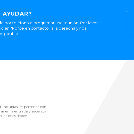
 AYUDAR?
 por teléfono o programar una reunión. Por favor
ic en "Ponte en contacto" a la derecha y nos
s posible.
l, incluidas las personas con
ras en la entrada y ascensor
o las citas deben