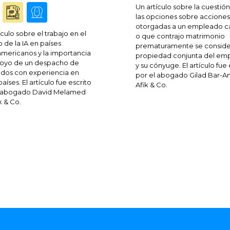
Un artículo sobre la cuestión
las opciones sobre acciones
otorgadas a un empleado 
ículo sobre el trabajo en el
o que contrajo matrimonio
de la IA en países
prematuramente se conside
americanos y la importancia
propiedad conjunta del em
poyo de un despacho de
y su cónyuge. El artículo fue 
dos con experiencia en
por el abogado Gilad Bar-A
aíses. El artículo fue escrito
Afik & Co.
l abogado David Melamed
k & Co.