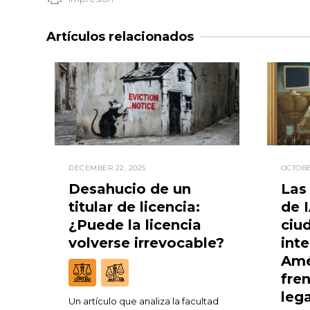
Artículos relacionados
DECEMBER 22, 2025
OCTOBE
Desahucio de un
Las
titular de licencia:
de I
¿Puede la licencia
ciu
volverse irrevocable?
inte
Amé
fren
leg
Un artículo que analiza la facultad