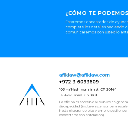
¿CÓMO TE PODEMOS
Estaremos encantados de ayudarle
complete los detalles haciendo cl
comunicaremos con usted lo ante
afiklaw@afiklaw.com
+972-3-6093609
103 Ha'Hashmona'im st. CP 20144
Tel Aviv, Israel · 6120101
La oficina es accesible al público en genera
discapacidad (incluye ascensor para escale
hasta el segundo piso y amplio pasillo, per
concertarse con antelación).