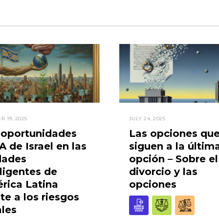
R 19, 2025
JULY 24, 2025
 oportunidades
Las opciones qu
A de Israel en las
siguen a la últim
dades
opción – Sobre el
ligentes de
divorcio y las
rica Latina
opciones
te a los riesgos
ales