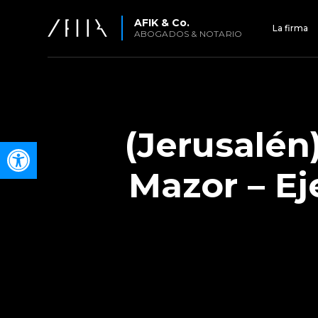
AFIK & Co.
La firma
ABOGADOS & NOTARIO
(Jerusalén
Open toolbar
Mazor – Ej