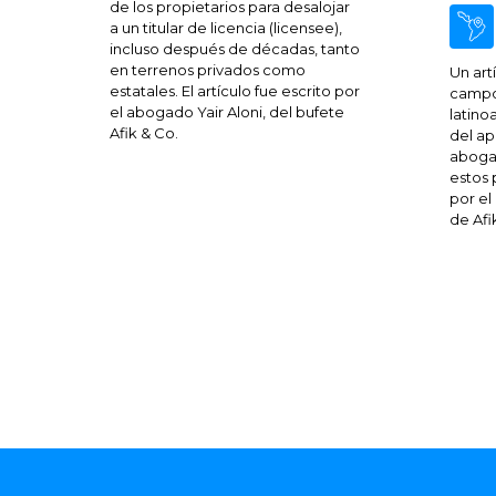
de los propietarios para desalojar
a un titular de licencia (licensee),
incluso después de décadas, tanto
en terrenos privados como
Un art
estatales. El artículo fue escrito por
campo 
el abogado Yair Aloni, del bufete
latino
Afik & Co.
del a
aboga
estos p
por e
de Afi