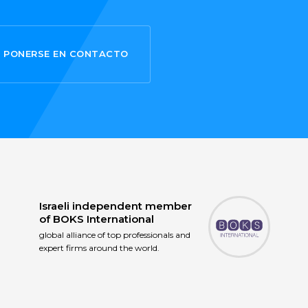
PONERSE EN CONTACTO
Israeli independent member
of
BOKS International
global alliance of top professionals and
expert firms around the world.