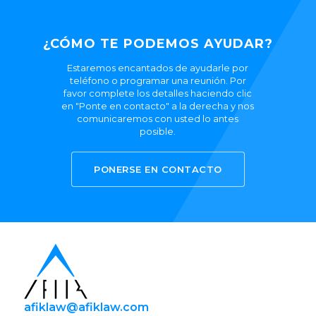
electrónico
+972-3-6093609
¿CÓMO TE PODEMOS AYUDAR?
Estaremos encantados de ayudarle por
teléfono o programar una reunión. Por
favor complete los detalles haciendo clic
en "Ponte en contacto" a la derecha y nos
comunicaremos con usted lo antes
posible.
PONERSE EN CONTACTO
afiklaw@afiklaw.com