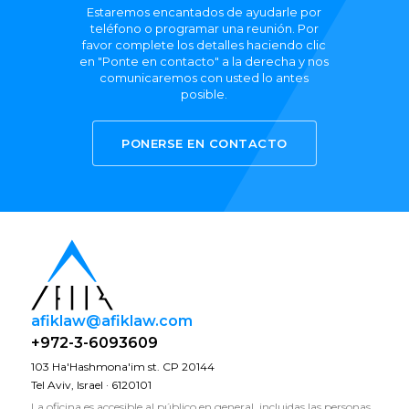
Estaremos encantados de ayudarle por
teléfono o programar una reunión. Por
favor complete los detalles haciendo clic
en "Ponte en contacto" a la derecha y nos
comunicaremos con usted lo antes
posible.
PONERSE EN CONTACTO
afiklaw@afiklaw.com
+972-3-6093609
103 Ha'Hashmona'im st. CP 20144
Tel Aviv, Israel · 6120101
La oficina es accesible al público en general, incluidas las personas