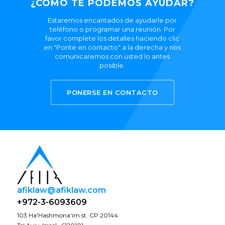
¿CÓMO TE PODEMOS AYUDAR?
Estaremos encantados de ayudarle por
teléfono o programar una reunión. Por
favor complete los detalles haciendo clic
en "Ponte en contacto" a la derecha y nos
comunicaremos con usted lo antes
posible.
PONERSE EN CONTACTO
afiklaw@afiklaw.com
+972-3-6093609
103 Ha'Hashmona'im st. CP 20144